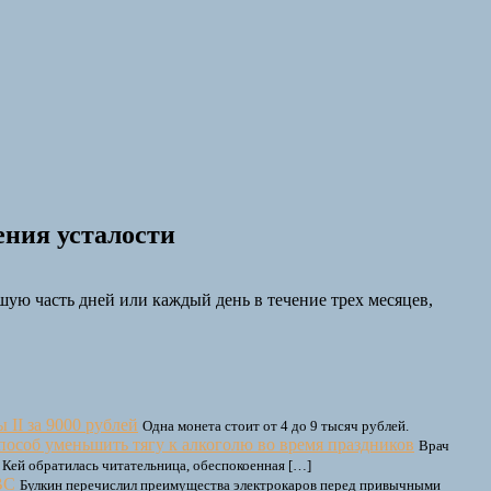
ния усталости
ую часть дней или каждый день в течение трех месяцев,
II за 9000 рублей
Одна монета стоит от 4 до 9 тысяч рублей.
особ уменьшить тягу к алкоголю во время праздников
Врач
 Кей обратилась читательница, обеспокоенная […]
ВС
Булкин перечислил преимущества электрокаров перед привычными