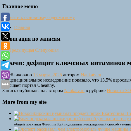
Главное меню
Перейти к основному содержимому
Главная
Навигация по записям
←
Предыдущая
Следующая
→
Врачи: дефицит ключевых витаминов м
Опубликовано
13 марта, 2025
автором
Naukatv.ru
Общенациональное исследование показало, что 13,5% взрослы
сообщает портал Uhealthy.
Запись опубликована автором
Naukatv.ru
в рубрике
Новости З
More from my site
общей практики Филиппа Кей подсказала неожиданный способ уменьшит