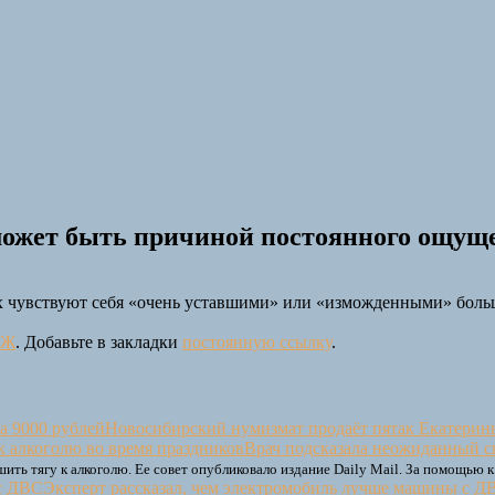
ожет быть причиной постоянного ощуще
х чувствуют себя «очень уставшими» или «изможденными» больш
ОЖ
. Добавьте в закладки
постоянную ссылку
.
Новосибирский нумизмат продаёт пятак Екатерины 
Врач подсказала неожиданный сп
ь тягу к алкоголю. Ее совет опубликовало издание Daily Mail. За помощью к
Эксперт рассказал, чем электромобиль лучше машины с Д