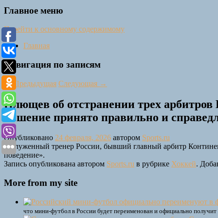
Главное меню
Перейти к основному содержимому
Главная
Навигация по записям
←
Предыдущая
Следующая
→
Плющев об отстранении трех арбитров 
Решение принято правильно и справед
Опубликовано
24 февраля, 2026
автором
Sports.ru
Заслуженный тренер России, бывший главный арбитр Контине
поведение».
Запись опубликована автором
Sports.ru
в рубрике
Хоккей
. Доба
More from my site
что мини-футбол в России будет переименован и официально получит 