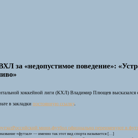
ВХЛ за «недопустимое поведение»: «Уст
ливо»
нтальной хоккейной лиги (КХЛ) Владимир Плющев высказался о
вьте в закладки
постоянную ссылку
.
Российский мини-футбол официально переименуют в фут
название «футзал» — именно так этот вид спорта называется […]