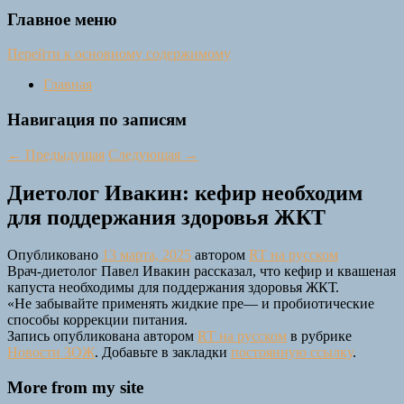
Главное меню
Перейти к основному содержимому
Главная
Навигация по записям
←
Предыдущая
Следующая
→
Диетолог Ивакин: кефир необходим
для поддержания здоровья ЖКТ
Опубликовано
13 марта, 2025
автором
RT на русском
Врач-диетолог Павел Ивакин рассказал, что кефир и квашеная
капуста необходимы для поддержания здоровья ЖКТ.
«Не забывайте применять жидкие пре— и пробиотические
способы коррекции питания.
Запись опубликована автором
RT на русском
в рубрике
Новости ЗОЖ
. Добавьте в закладки
постоянную ссылку
.
More from my site