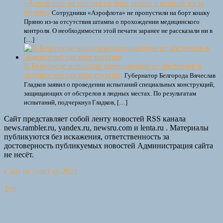
«Аэрофлот» не пустил на борт семью с кошкой из-за
штампа
Сотрудники «Аэрофлота» не пропустили на борт кошку
Пряню из-за отсутствия штампа о прохождении медицинского
контроля. О необходимости этой печати заранее не рассказали ни в
[…]
В Белгороде испытали защищающие от обстрелов в
людных местах конструкции
Губернатор Белгорода Вячеслав
Гладков заявил о проведении испытаний специальных конструкций,
защищающих от обстрелов в людных местах. По результатам
испытаний, подчеркнул Гладков, […]
Сайт представляет собой ленту новостей RSS канала
news.rambler.ru, yandex.ru, newsru.com и lenta.ru . Материалы
публикуются без искажения, ответственность за
достоверность публикуемых новостей Администрация сайта
не несёт.
Сайт от bmb1 @ 2021
Top