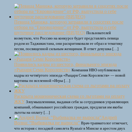
Певица Манижа, которую затравили в соцсетях после
отбора на “Евровидение” от РФ, выпустила о себе
шуточное расследование (ВИДЕО)
Пользователей
возмутило, что Россию на конкурсе будет представлять певица
родом из Таджикистана, они раскритиковали ее образ и тематику
песни, посвященной сильным женщинам. В ответ девушка […]
Появились кадры из шестого, финального эпизода
«Рыцаря Семи Королевств»
Компания HBO опубликовала
кадры из четвёртого эпизода «Рыцаря Семи Королевств» — новой
картины по вселенной «Игры […]
Раскрыта мошенническая схема со льготами на оплату
ЖКУ
Злоумышленники, выдавая себя за сотрудников управляющих
компаний, обманывают российских граждан, предлагая им якобы
льготы на оплату […]
Андрей
Волна: “Выбивалка не выросла”
Врач-травматолог отмечает,
что история с посадкой самолета Ryanair в Минске и арестом двух