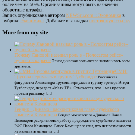
более чем на 50%. Организациям могут быть назначены
оборотные штрафы.
Запись опубликована автором
NEWSru.com :: Экономика
в
рубрике
Экономика
. Добавьте в закладки
постоянную ссылку
.
More from my site
Почему Лановой называл роль в «Полосатом рейсе»
лучшей в карьере
Эпизодическая роль актера запомнилась всем
зрителям.
СМИ:
Трусова вернулась в группу Тутберидзе
Российская
фигуристка Александра Трусова вернулась в группу тренера Этери
Тутберидзе, передает «Матч ТВ». Отмечается, что 1 мая провела
провела разминку […]
Гендир «Динамо» раскритиковал главу судейского
комитета Каманцева
Гендир московского «Динамо» Павел
Пивоваров раскритиковал работу председателя судейского комитета
РФС Павла Каманцева. Ранее Каманцев заявил, что нет возможности
не назначать на матчи […]